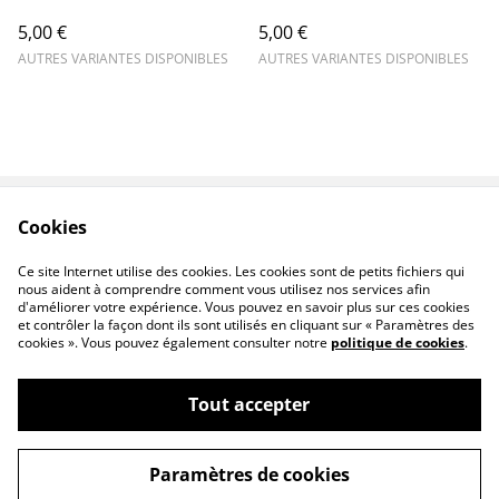
5,00 €
5,00 €
AUTRES VARIANTES DISPONIBLES
AUTRES VARIANTES DISPONIBLES
Cookies
Contactez-nous
Conditions
Politique de
Politique de cookies
Ce site Internet utilise des cookies. Les cookies sont de petits fichiers qui
confidentialité
nous aident à comprendre comment vous utilisez nos services afin
d'améliorer votre expérience. Vous pouvez en savoir plus sur ces cookies
et contrôler la façon dont ils sont utilisés en cliquant sur « Paramètres des
cookies ». Vous pouvez également consulter notre
politique de cookies
.
Tout accepter
©
2026
Mance
Paramètres de cookies
powered by