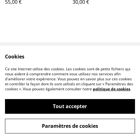
55,00 €
30,00 €
Cookies
Contactez-nous
Conditions
Politique de
Politique de cookies
Ce site Internet utilise des cookies. Les cookies sont de petits fichiers qui
confidentialité
nous aident à comprendre comment vous utilisez nos services afin
d'améliorer votre expérience. Vous pouvez en savoir plus sur ces cookies
et contrôler la façon dont ils sont utilisés en cliquant sur « Paramètres des
cookies ». Vous pouvez également consulter notre
politique de cookies
.
Tout accepter
©
2026
Mance
Paramètres de cookies
powered by