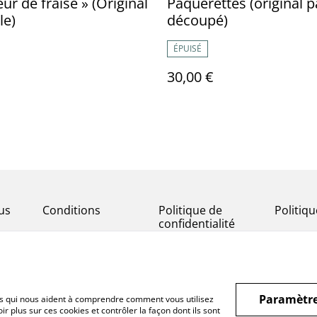
ur de fraise » (Original
Pâquerettes (original p
le)
découpé)
ÉPUISÉ
30,00 €
us
Conditions
Politique de
Politiq
confidentialité
Paramètre
hiers qui nous aident à comprendre comment vous utilisez
r plus sur ces cookies et contrôler la façon dont ils sont