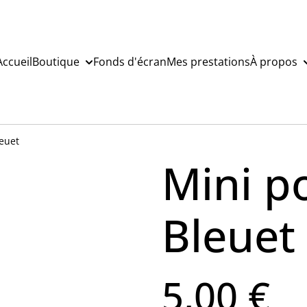
Accueil
Boutique
Fonds d'écran
Mes prestations
À propos
leuet
Mini po
Bleuet
5,00 €